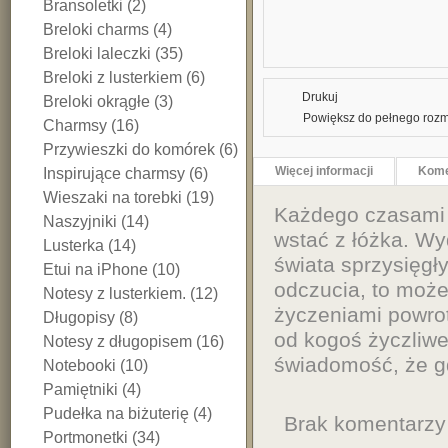
Bransoletki (2)
Breloki charms (4)
Breloki laleczki (35)
Breloki z lusterkiem (6)
Drukuj
Breloki okrągłe (3)
Powiększ do pełnego rozm
Charmsy (16)
Przywieszki do komórek (6)
Więcej informacji
Kome
Inspirujące charmsy (6)
Wieszaki na torebki (19)
Każdego czasami d
Naszyjniki (14)
wstać z łóżka. Wy
Lusterka (14)
świata sprzysięgł
Etui na iPhone (10)
odczucia, to moż
Notesy z lusterkiem. (12)
życzeniami powrot
Długopisy (8)
od kogoś życzliwe
Notesy z długopisem (16)
świadomość, że gd
Notebooki (10)
Pamiętniki (4)
Pudełka na biżuterię (4)
Brak komentarzy
Portmonetki (34)