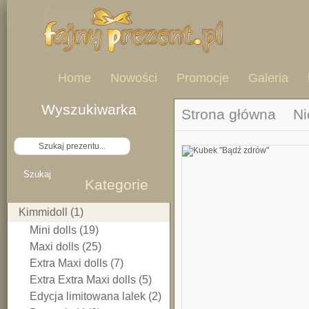
Home
Nowości
Promocje
Galeria
Wyszukiwarka
Strona główna
Ni
>
Szukaj
Kategorie
Kimmidoll (1)
Mini dolls (19)
Maxi dolls (25)
Extra Maxi dolls (7)
Extra Extra Maxi dolls (5)
Edycja limitowana lalek (2)