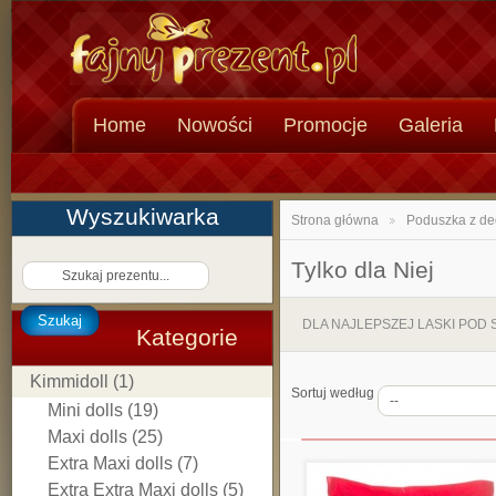
Home
Nowości
Promocje
Galeria
Wyszukiwarka
Strona główna
Poduszka z de
>
Tylko dla Niej
Szukaj
DLA NAJLEPSZEJ LASKI POD
Kategorie
Kimmidoll (1)
Sortuj według
Mini dolls (19)
Maxi dolls (25)
Extra Maxi dolls (7)
Extra Extra Maxi dolls (5)