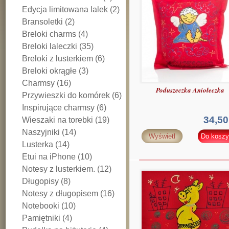
Edycja limitowana lalek (2)
Bransoletki (2)
Breloki charms (4)
Breloki laleczki (35)
Breloki z lusterkiem (6)
Breloki okrągłe (3)
Charmsy (16)
Poduszeczka Aniołeczka
Przywieszki do komórek (6)
Inspirujące charmsy (6)
34,50
Wieszaki na torebki (19)
Naszyjniki (14)
Wyświetl
Do koszy
Lusterka (14)
Etui na iPhone (10)
Notesy z lusterkiem. (12)
Długopisy (8)
Notesy z długopisem (16)
Notebooki (10)
Pamiętniki (4)