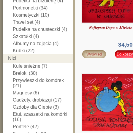
Pudełka na biżuterię (4)
Portmonetki (34)
Kosmetyczki (10)
Travel set (4)
Najlepsza Dupa w Mieście
Pudełka na chusteczki (4)
Szkatułki (4)
Albumy na zdjęcia (4)
34,50
Kubki (22)
Wyświetl
Do koszy
Nici
Kule śnieżne (7)
Breloki (30)
Przywieszki do komórek
(21)
Magnesy (6)
Gadżety, drobiazgi (17)
Ozdoby dla Ciebie (3)
Etui, szaszetki na komórki
(16)
Portfele (42)