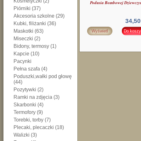
Kosmetyczki (2)
Podusia Bombowej Dziewczy
Piórniki (37)
Akcesoria szkolne (29)
34,50
Kubki, filiżanki (36)
Maskotki (63)
Wyświetl
Do koszy
Miseczki (2)
Bidony, termosy (1)
Kapcie (10)
Pacynki
Pełna szafa (4)
Poduszki,wałki pod głowę
(44)
Pozytywki (2)
Ramki na zdjęcia (3)
Skarbonki (4)
Termofory (9)
Torebki, torby (7)
Plecaki, plecaczki (18)
Walizki (3)