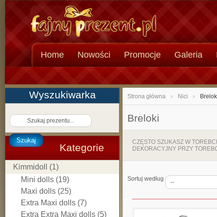
Home
Nowości
Promocje
Galeria
Wyszukiwarka
Strona główna
Nici
Brelok
>
>
Breloki
Szukaj
CZĘSTO SZUKASZ W TOREBCE 
Kategorie
DEKORACYJNY PRZY TOREBC
Kimmidoll (1)
Mini dolls (19)
Sortuj według
Maxi dolls (25)
Extra Maxi dolls (7)
Extra Extra Maxi dolls (5)