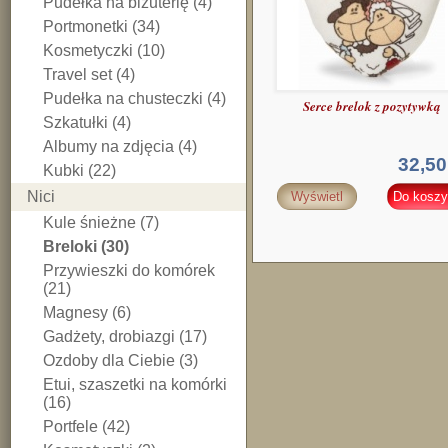
Pudełka na biżuterię (4)
Portmonetki (34)
Kosmetyczki (10)
Travel set (4)
Pudełka na chusteczki (4)
Serce brelok z pozytywką
Szkatułki (4)
Albumy na zdjęcia (4)
32,50
Kubki (22)
Nici
Wyświetl
Do koszy
Kule śnieżne (7)
Breloki (30)
Przywieszki do komórek
(21)
Magnesy (6)
Gadżety, drobiazgi (17)
Ozdoby dla Ciebie (3)
Etui, szaszetki na komórki
(16)
Portfele (42)