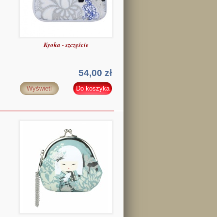
Kyoka - szczęście
54,00 zł
Wyświetl
Do koszyka