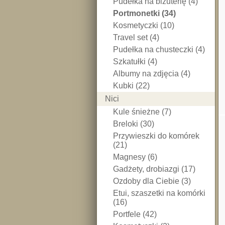
Pudełka na biżuterię (4)
Portmonetki (34)
Kosmetyczki (10)
Travel set (4)
Pudełka na chusteczki (4)
Szkatułki (4)
Albumy na zdjęcia (4)
Kubki (22)
Nici
Kule śnieżne (7)
Breloki (30)
Przywieszki do komórek
(21)
Magnesy (6)
Gadżety, drobiazgi (17)
Ozdoby dla Ciebie (3)
Etui, szaszetki na komórki
(16)
Portfele (42)