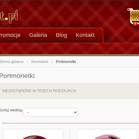
romocje
Galeria
Blog
Kontakt
Strona główna
Kimmidoll
Portmonetki
>
>
Portmonetki
NIEZASTĄPIONE W TRZECH RODZAJACH.
Sortuj według