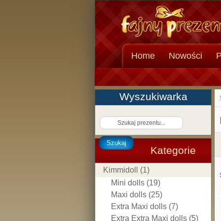
Home
Nowości
P
Wyszukiwarka
Szukaj
Kategorie
Kimmidoll (1)
Mini dolls (19)
Maxi dolls (25)
Extra Maxi dolls (7)
Extra Extra Maxi dolls (5)