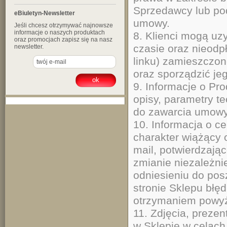
Sprzedawcy lub po
eBiuletyn-Newsletter
umowy.
Jeśli chcesz otrzymywać najnowsze
informacje o naszych produktach
8. Klienci mogą u
oraz promocjach zapisz się na nasz
czasie oraz nieodp
newsletter.
linku) zamieszczon
oraz sporządzić je
9. Informacje o Pr
opisy, parametry t
do zawarcia umowy
10. Informacja o c
charakter wiążący 
mail, potwierdzają
zmianie niezależni
odniesieniu do po
stronie Sklepu błę
otrzymaniem powyż
11. Zdjęcia, preze
w Sklepie w celach