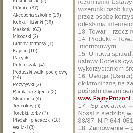
Kosmetyczki (2)
rozumieniu Ustawy 
Piórniki (37)
wizerunki osób fiz
Akcesoria szkolne (29)
przez osobę korzys
Kubki, filiżanki (36)
odesłania interneto
Maskotki (63)
13. Towar – rzecz 
Miseczki (2)
14. Produkt – Towa
Bidony, termosy (1)
Internetowym
Kapcie (10)
15. Umowa sprzeda
Pacynki
ustawy Kodeks cyw
Pełna szafa (4)
wykorzystaniem śr
Poduszki,wałki pod głowę
16. Usługa (Usługi
(44)
elektroniczną na z
Pozytywki (2)
pośrednictwem ser
Ramki na zdjęcia (3)
www.FajnyPrezent.
Skarbonki (4)
17. Sprzedawca – 
Termofory (9)
Nosal z siedzibą w
Torebki, torby (7)
38/37, NIP:644-05
Plecaki, plecaczki (18)
18. Zamówienie – o
Walizki (3)