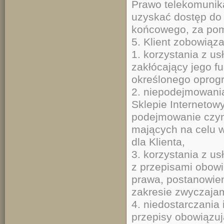
Prawo telekomunika
uzyskać dostęp do
końcowego, za pom
5. Klient zobowiąz
1. korzystania z u
zakłócający jego f
określonego oprog
2. niepodejmowania
Sklepie Internetow
podejmowanie czyn
mających na celu w
dla Klienta,
3. korzystania z 
z przepisami obowi
prawa, postanowien
zakresie zwyczajam
4. niedostarczania
przepisy obowiązu