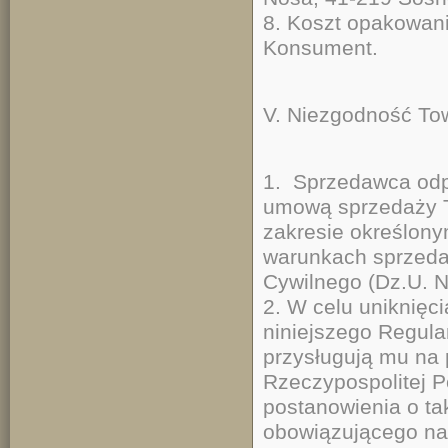
8. Koszt opakowani
Konsument.
V. Niezgodność To
1. Sprzedawca od
umową sprzedaży T
zakresie określony
warunkach sprzeda
Cywilnego (Dz.U. N
2. W celu uniknięc
niniejszego Regul
przysługują mu na 
Rzeczypospolitej P
postanowienia o ta
obowiązującego na 