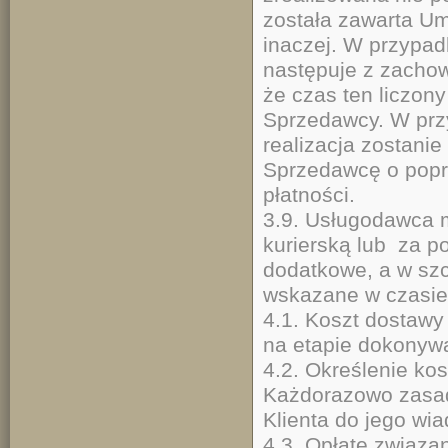
została zawarta Um
inaczej. W przypad
następuje z zacho
że czas ten liczon
Sprzedawcy. W prz
realizacja zostani
Sprzedawcę o pop
pł
3.9. Usługodawca 
kurierską lub za p
dodatkowe, a w sz
wskazane w czasie
4.1. Koszt dostawy
na etapie dokonyw
4.2. Określenie ko
Każdorazowo zasada
Klienta do jego wi
4.3. Opłatę związa