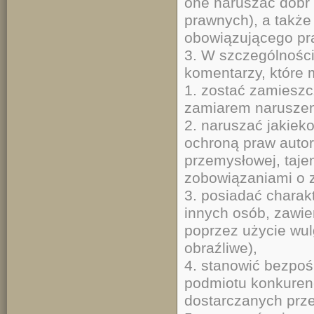
one naruszać dóbr 
prawnych), a także
obowiązującego pr
3. W szczególnośc
komentarzy, które 
1. zostać zamieszc
zamiarem naruszeni
2. naruszać jakiek
ochroną praw autor
przemysłowej, taje
zobowiązaniami o 
3. posiadać charak
innych osób, zawie
poprzez użycie wu
obraźliwe),
4. stanowić bezpoś
podmiotu konkuren
dostarczanych prze