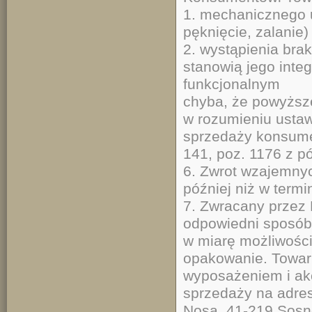
1. mechanicznego u
pęknięcie, zalanie)
2. wystąpienia bra
stanowią jego inte
funkcjonalnym
chyba, że powyższ
w rozumieniu ustaw
sprzedaży konsume
141, poz. 1176 z pó
6. Zwrot wzajemnyc
później niż w termi
7. Zwracany przez
odpowiedni sposób,
w miarę możliwośc
opakowanie. Towar
wyposażeniem i ak
sprzedaży na adre
Nosa, 41-219 Sosno