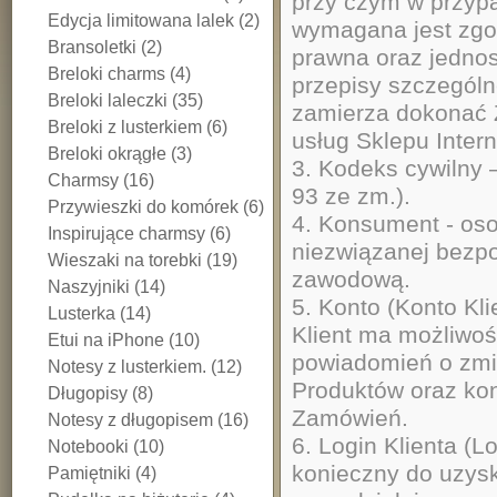
przy czym w przypa
Edycja limitowana lalek (2)
wymagana jest zgod
Bransoletki (2)
prawna oraz jednos
Breloki charms (4)
przepisy szczególn
Breloki laleczki (35)
zamierza dokonać Z
Breloki z lusterkiem (6)
usług Sklepu Inter
Breloki okrągłe (3)
3. Kodeks cywilny –
Charmsy (16)
93 ze zm.).
Przywieszki do komórek (6)
4. Konsument - oso
Inspirujące charmsy (6)
niezwiązanej bezpo
Wieszaki na torebki (19)
zawodową.
Naszyjniki (14)
5. Konto (Konto Kl
Lusterka (14)
Klient ma możliwo
Etui na iPhone (10)
powiadomień o zmia
Notesy z lusterkiem. (12)
Produktów oraz kon
Długopisy (8)
Zamówień.
Notesy z długopisem (16)
6. Login Klienta (L
Notebooki (10)
konieczny do uzysk
Pamiętniki (4)