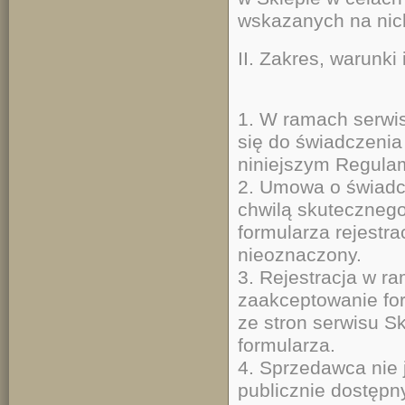
wskazanych na nic
II. Zakres, warunki
1. W ramach serw
się do świadczenia
niniejszym Regulam
2. Umowa o świadcz
chwilą skutecznego
formularza rejestr
nieoznaczony.
3. Rejestracja w r
zaakceptowanie for
ze stron serwisu S
for
4. Sprzedawca nie 
publicznie dostępn