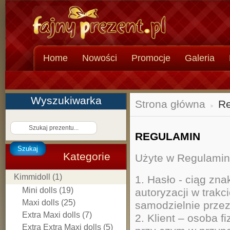
Home
Nowości
Promocje
Galeria
Wyszukiwarka
Strona główna
Re
>
REGULAMIN
Szukaj
Kategorie
Użyte w Regulamini
Kimmidoll (1)
1. Hasło - ciąg zn
Mini dolls (19)
autoryzacji w trakc
Maxi dolls (25)
samodzielnie przez 
Extra Maxi dolls (7)
2. Klient – osoba f
Extra Extra Maxi dolls (5)