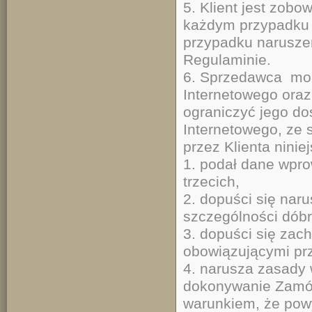
5. Klient jest zob
każdym przypadku n
przypadku narusze
Reg
6. Sprzedawca moż
Internetowego ora
ograniczyć jego do
Internetowego, ze
przez Klienta nini
1. podał dane wpr
trzecich,
2. dopuści się naru
szczególności dóbr
3. dopuści się zac
obowiązującymi pr
4. narusza zasady 
dokonywanie Zamówi
warunkiem, że pow