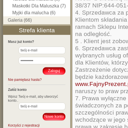
38/37 NIP:644-051
Maskotki Dla Maluszka (7)
4. Sprzedawca za 
Myjki dla malucha (6)
Klientom składani
Galeria (66)
ramach Sklepu Int
Strefa klienta
na 
5 . Klient jest zo
Masz już konto?
6. Sprzedawca zast
wybranych usług o
dla Klientów, którz
Zastrzeżenie dotyc
będzie każdorazow
Nie pamiętasz hasła?
www.FajnyPrezent.
Załóż konto
naruszy to praw p
Wpisz Twój e-mail, aby utworzyć
7. Prawa wyłączne 
konto..
świadczonych za p
szczególności praw
wchodzące w jego 
Korzyści z rejestracji
prawa w zakresie b