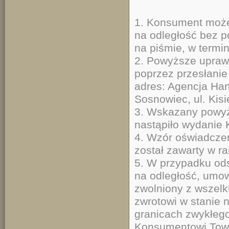
1. Konsument może
na odległość bez p
na piśmie, w termin
2. Powyższe upraw
poprzez przesłani
adres: Agencja Ha
Sosnowiec, ul. Kis
3. Wskazany powyże
nastąpiło wydanie
4. Wzór oświadcze
został zawarty w r
5. W przypadku od
na odległość, umow
zwolniony z wszelk
zwrotowi w stanie 
granicach zwykłego
Konsumentowi Towa