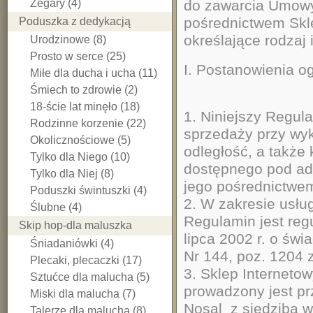
Zegary (4)
do zawarcia Umowy
pośrednictwem Skle
Poduszka z dedykacją
określające rodzaj 
Urodzinowe (8)
Prosto w serce (25)
I. Postanowienia o
Miłe dla ducha i ucha (11)
Śmiech to zdrowie (2)
18-ście lat minęło (18)
1. Niniejszy Regu
Rodzinne korzenie (22)
sprzedaży przy wy
Okolicznościowe (5)
odległość, a także
Tylko dla Niego (10)
dostępnego pod a
Tylko dla Niej (8)
jego pośrednictwem
Poduszki świntuszki (4)
2. W zakresie usłu
Ślubne (4)
Regulamin jest reg
Skip hop-dla maluszka
lipca 2002 r. o świ
Śniadaniówki (4)
Nr 144, poz. 1204 z
Plecaki, plecaczki (17)
3. Sklep Interneto
Sztućce dla malucha (5)
prowadzony jest p
Miski dla malucha (7)
Nosal z siedzibą 
Talerze dla malucha (8)