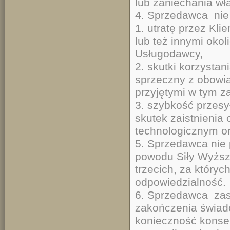
lub zaniechania wł
4. Sprzedawca nie 
1. utratę przez Kl
lub też innymi okol
Usługodawcy,
2. skutki korzysta
sprzeczny z obowi
przyjętymi w tym z
3. szybkość przesy
skutek zaistnienia 
technologicznym or
5. Sprzedawca nie 
powodu Siły Wyższe
trzecich, za któryc
odpowiedzialność.
6. Sprzedawca zas
zakończenia świadc
konieczność konser