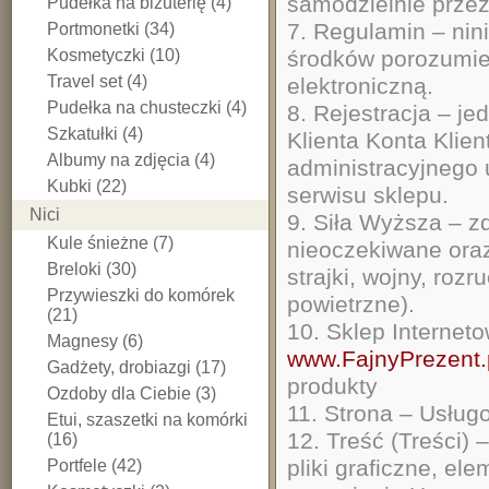
samodzielnie przez
Pudełka na biżuterię (4)
7. Regulamin – nin
Portmonetki (34)
Kosmetyczki (10)
środków porozumiew
Travel set (4)
elektroniczną.
Pudełka na chusteczki (4)
8. Rejestracja – j
Szkatułki (4)
Klienta Konta Klie
Albumy na zdjęcia (4)
administracyjnego
Kubki (22)
serwisu sklepu.
Nici
9. Siła Wyższa – z
Kule śnieżne (7)
nieoczekiwane oraz
Breloki (30)
strajki, wojny, roz
Przywieszki do komórek
powietrzne).
(21)
10. Sklep Internet
Magnesy (6)
www.FajnyPrezent.
Gadżety, drobiazgi (17)
produkty
Ozdoby dla Ciebie (3)
11. Strona – Usługo
Etui, szaszetki na komórki
12. Treść (Treści) –
(16)
pliki graficzne, el
Portfele (42)