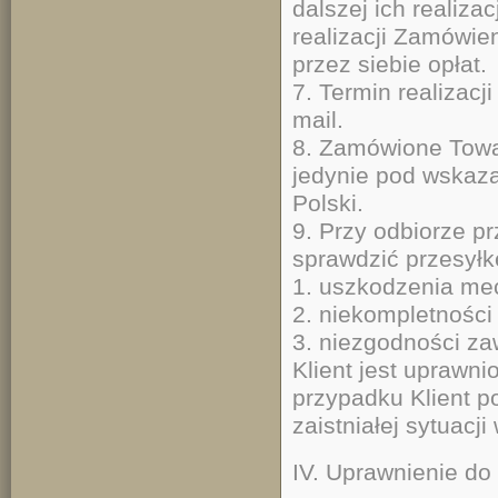
dalszej ich realiza
realizacji Zamówie
przez siebie opłat.
7. Termin realizac
mail.
8. Zamówione Towa
jedynie pod wskaza
Polski.
9. Przy odbiorze p
sprawdzić przesyłk
1. uszkodzenia mec
2. niekompletności 
3. niezgodności za
Klient jest uprawn
przypadku Klient 
zaistniałej sytuacj
IV. Uprawnienie do