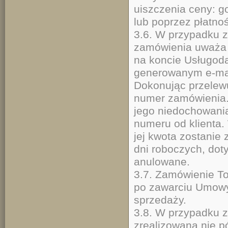
uiszczenia ceny: 
lub poprze
3.6. W przypadku 
zamówienia uważa 
na koncie Usługod
generowanym e-mai
Dokonując przelewu
numer zamówienia. 
jego niedochowani
numeru od klienta.
jej kwota zostanie
dni roboczych, dot
anu
3.7. Zamówienie To
po zawarciu Umow
sp
3.8. W przypadku 
zrealizowana nie pó