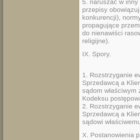
5. naruszać w inny
przepisy obowiązuj
konkurencji), norm
propagujące przemo
do nienawiści raso
religijne).
IX. Spory.
1. Rozstrzyganie 
Sprzedawcą a Klie
sądom właściwym z
Kodeksu postępowa
2. Rozstrzyganie 
Sprzedawcą a Klie
sądowi właściwemu
X. Postanowienia p