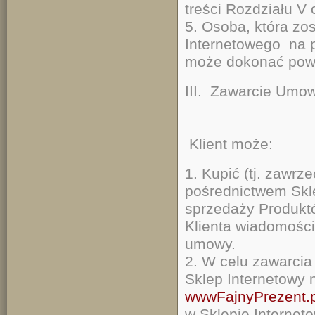
treści Rozdziału V
5. Osoba, która zo
Internetowego na p
może dokonać powtó
III. Zawarcie Umow
Klient może:
1. Kupić (tj. zawr
pośrednictwem Skl
sprzedaży Produkt
Klienta wiadomości
umowy.
2. W celu zawarci
Sklep Internetowy 
wwwFajnyPrezent.p
w Sklepie Interne