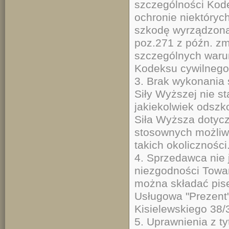
szczególności Kode
ochronie niektóryc
szkodę wyrządzoną 
poz.271 z późn. zm
szczególnych waru
Kodeksu cywilnego 
3. Brak wykonania
Siły Wyższej nie s
jakiekolwiek odszk
Siła Wyższa dotycz
stosownych możliwo
takich okoliczności
4. Sprzedawca nie 
niezgodności Towa
można składać pise
Usługowa "Prezent"
Kisielewskiego 38/
5. Uprawnienia z t