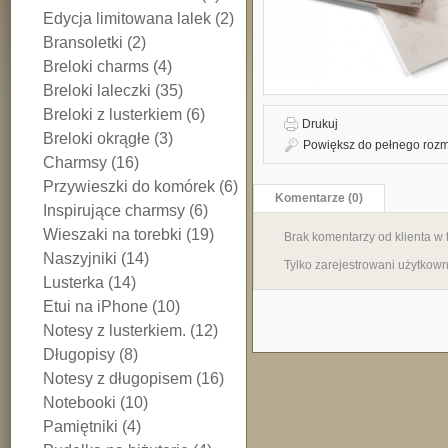
Edycja limitowana lalek (2)
Bransoletki (2)
Breloki charms (4)
Breloki laleczki (35)
Breloki z lusterkiem (6)
Drukuj
Breloki okrągłe (3)
Powiększ do pełnego rozm
Charmsy (16)
Przywieszki do komórek (6)
Komentarze (0)
Inspirujące charmsy (6)
Wieszaki na torebki (19)
Brak komentarzy od klienta w
Naszyjniki (14)
Tylko zarejestrowani użytkow
Lusterka (14)
Etui na iPhone (10)
Notesy z lusterkiem. (12)
Długopisy (8)
Notesy z długopisem (16)
Notebooki (10)
Pamiętniki (4)