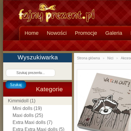
Home
Nowości
Promocje
Galeria
Wyszukiwarka
Strona główna
Nici
Akceso
>
>
Szukaj
Kategorie
Kimmidoll (1)
Mini dolls (19)
Maxi dolls (25)
Extra Maxi dolls (7)
Extra Extra Maxi dolls (5)